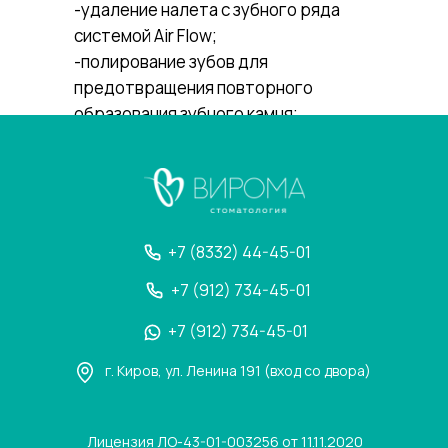
-удаление налета с зубного ряда
системой Air Flow;
-полирование зубов для
предотвращения повторного
образования зубного камня;
-реминерализирующую
терапию,позволяющую укрепить
зубную эмаль.
Профессиональную чистку следует
проводить 1 раз в 6 месяцев или
+7 (8332) 44-45-01
перед любым стоматологическим
+7 (912) 734-45-01
вмешательствами, особенно перед
протезированием или имплантацией
+7 (912) 734-45-01
зубов
г. Киров, ул. Ленина 191 (вход со двора)
Лицензия ЛО-43-01-003256 от 11.11.2020